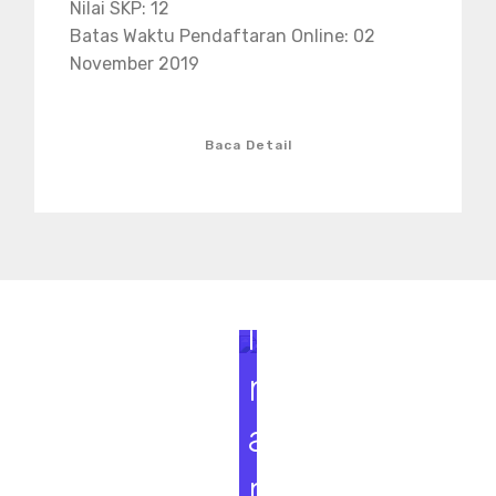
Nilai SKP: 12
Batas Waktu Pendaftaran Online: 02
November 2019
Baca Detail
S
e
m
i
n
a
r