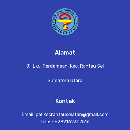
a
il
Alamat
Jl. Lkr., Perdamean, Kec. Rantau Sel
Sumatera Utara
Kontak
Email:
pafikecrantauselatan@gmail.com
Telp: +6282162307516