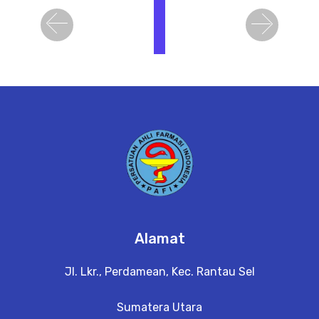
i
h
Previous
Next
a
t
D
e
t
a
il
Alamat
Jl. Lkr., Perdamean, Kec. Rantau Sel
Sumatera Utara