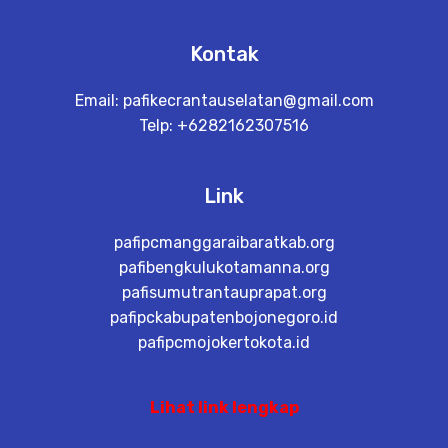
Kontak
Email:
pafikecrantauselatan@gmail.com
Telp: +6282162307516
Link
pafipcmanggaraibaratkab.org
pafibengkulukotamanna.org
pafisumutrantauprapat.org
pafipckabupatenbojonegoro.id
pafipcmojokertokota.id
Lihat link lengkap