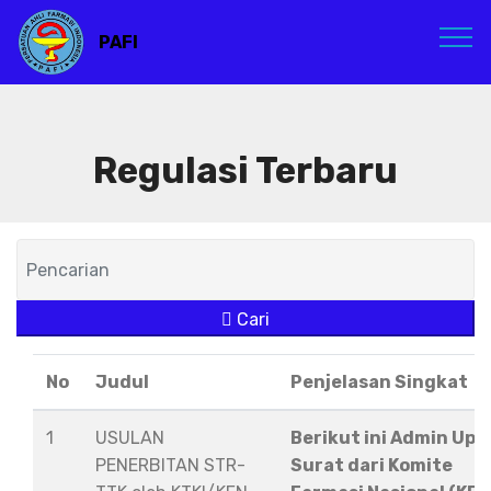
PAFI
Regulasi Terbaru
Cari
No
Judul
Penjelasan Singkat
1
USULAN
Berikut ini Admin Upl
PENERBITAN STR-
Surat dari Komite