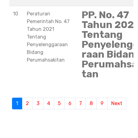
PP. No. 47
10
Peraturan
Pemerintah No. 47
Tahun 202
Tahun 2021
Tentang
Tentang
Penyeleng
Penyelenggaraan
raan Bidan
Bidang
Perumahsakitan
Perumahsa
tan
S
1
(current)
2
3
4
5
6
7
8
9
Next
e
m