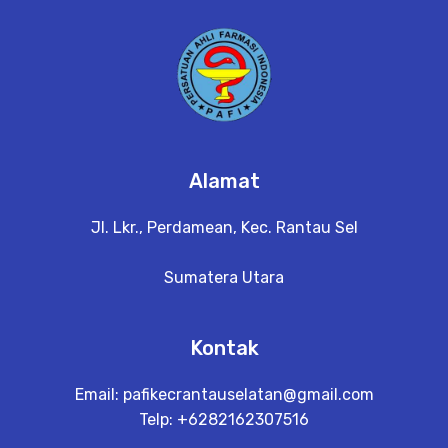
a
il
Alamat
Jl. Lkr., Perdamean, Kec. Rantau Sel
Sumatera Utara
Kontak
Email:
pafikecrantauselatan@gmail.com
Telp: +6282162307516