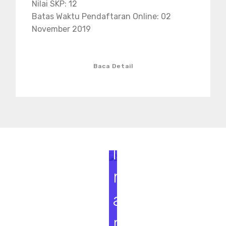
Nilai SKP: 12
Batas Waktu Pendaftaran Online: 02
November 2019
Baca Detail
S
e
m
i
n
a
r